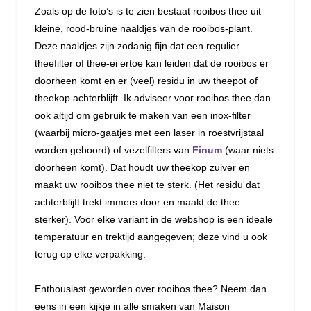
Zoals op de foto’s is te zien bestaat rooibos thee uit
kleine, rood-bruine naaldjes van de rooibos-plant.
Deze naaldjes zijn zodanig fijn dat een regulier
theefilter of thee-ei ertoe kan leiden dat de rooibos er
doorheen komt en er (veel) residu in uw theepot of
theekop achterblijft. Ik adviseer voor rooibos thee dan
ook altijd om gebruik te maken van een inox-filter
(waarbij micro-gaatjes met een laser in roestvrijstaal
worden geboord) of vezelfilters van
Finum
(waar niets
doorheen komt). Dat houdt uw theekop zuiver en
maakt uw rooibos thee niet te sterk. (Het residu dat
achterblijft trekt immers door en maakt de thee
sterker). Voor elke variant in de webshop is een ideale
temperatuur en trektijd aangegeven; deze vind u ook
terug op elke verpakking.
Enthousiast geworden over rooibos thee? Neem dan
eens in een kijkje in alle smaken van Maison