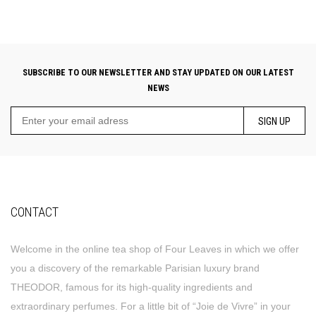
SUBSCRIBE TO OUR NEWSLETTER AND STAY UPDATED ON OUR LATEST
NEWS
SIGN UP
CONTACT
Welcome in the online tea shop of Four Leaves in which we offer
you a discovery of the remarkable Parisian luxury brand
THEODOR, famous for its high-quality ingredients and
extraordinary perfumes. For a little bit of “Joie de Vivre” in your