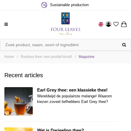
Sustainable production
Home
Rooibos thee: een positief kruid!
Magazine
/
/
Recent articles
Earl Grey thee: een klassieke thee!
Wereldwijd de populairste melange! Waarom
kiezen zoveel liefhebbers Earl Grey thee?
Wat is Darjeeling thee?