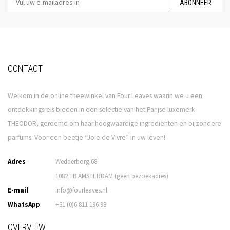
ABONNEER
CONTACT
Welkom in de online theewinkel van Four Leaves waarin we u een
ontdekkingsreis bieden in een selectie van het Parijse luxemerk
THEODOR, geroemd om haar hoogwaardige ingrediënten en bijzondere
parfums. Voor een beetje “Joie de Vivre” in uw leven!
Adres
Wedderborg 68
1082 TB AMSTERDAM (geen bezoekadres)
E-mail
info@fourleaves.nl
WhatsApp
+31 (0)6 811 196 98
OVERVIEW