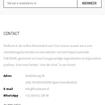
ABONNEER
CONTACT
Welkom in de online theewinkel van Four Leaves waarin we u een
ontdekkingsreis bieden in een selectie van het Parijse luxemerk
THEODOR, geroemd om haar hoogwaardige ingrediënten en bijzondere
parfums. Voor een beetje “Joie de Vivre” in uw leven!
Adres
Wedderborg 68
1082 TB AMSTERDAM (geen bezoekadres)
E-mail
info@fourleaves.nl
WhatsApp
+31 (0)6 811 196 98