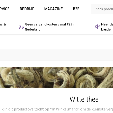
RVICE
BEDRIJF
MAGAZINE
B2B
ns &
Geen verzendkosten vanaf €75 in
Meer da
Nederland
kruiden
Witte thee
ik in dit productoverzicht op "
In Winkelmand
" om de kleinste ver