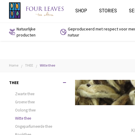
SHOP
STORIES
SE
Natuurlijke
Geproduceerd met respect voor me
producten
natuur
Home
THEE
Witte thee
/
/
THEE
Zwarte thee
Groene thee
Oolong thee
Witte thee
Ongeparfumeerde thee
Kl
Rookthee