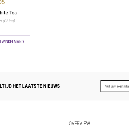
95
White Tea
n (China)
N WINKELMAND
LTIJD HET LAATSTE NIEUWS
OVERVIEW