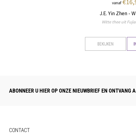
€16,
vanaf
J.E. Yin Zhen - 
Witte thee uit Fujia
BEKIJKEN
I
ABONNEER U HIER OP ONZE NIEUWBRIEF EN ONTVANG A
CONTACT