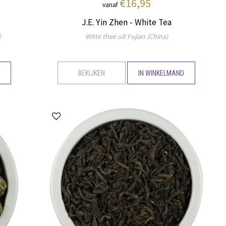
€16,95
vanaf
J.E. Yin Zhen - White Tea
)
Witte thee uit Fujian (China)
D
BEKIJKEN
IN WINKELMAND