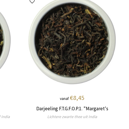
€8,45
vanaf
Darjeeling F.T.G.F.O.P.1. "Margaret's
Hope"
 India
Lichtere zwarte thee uit India