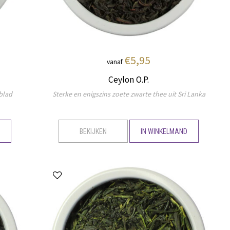
€5,95
vanaf
Ceylon O.P.
blad
Sterke en enigszins zoete zwarte thee uit Sri Lanka
D
BEKIJKEN
IN WINKELMAND