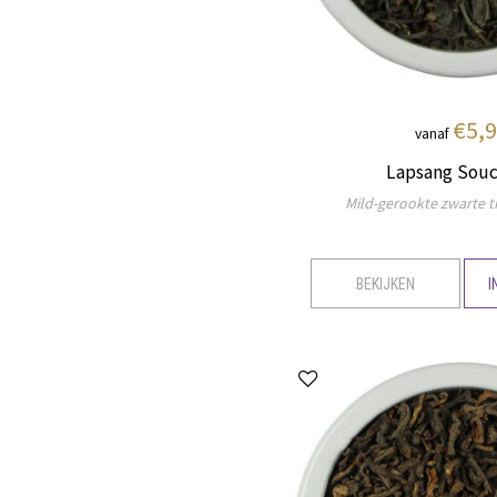
€5,
vanaf
Lapsang Sou
Mild-gerookte zwarte t
BEKIJKEN
I