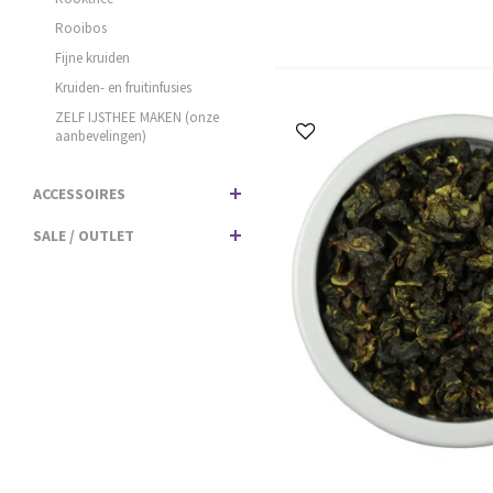
Rooibos
Fijne kruiden
Kruiden- en fruitinfusies
ZELF IJSTHEE MAKEN (onze
aanbevelingen)
ACCESSOIRES
SALE / OUTLET