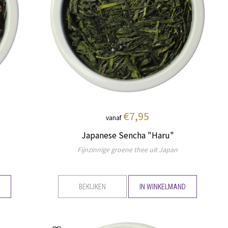
€7,95
vanaf
Japanese Sencha "Haru"
Fijnzinnige groene thee uit Japan
D
BEKIJKEN
IN WINKELMAND