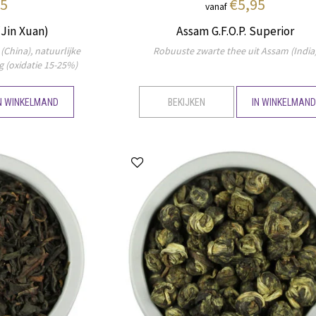
95
€5,95
vanaf
(Jin Xuan)
Assam G.F.O.P. Superior
(China), natuurlijke
Robuuste zwarte thee uit Assam (India
 (oxidatie 15-25%)
N WINKELMAND
BEKIJKEN
IN WINKELMAN