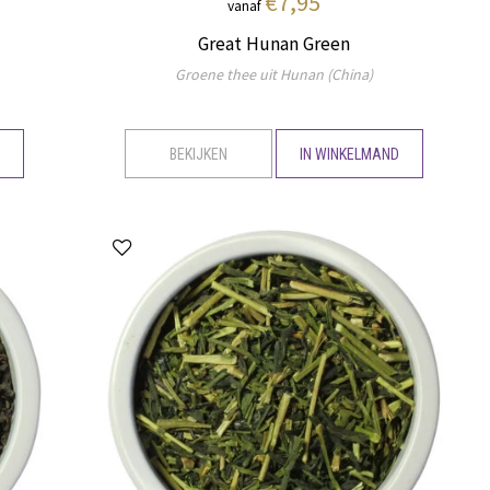
€7,95
vanaf
Great Hunan Green
Groene thee uit Hunan (China)
D
BEKIJKEN
IN WINKELMAND