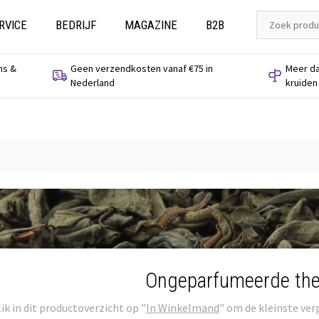
RVICE
BEDRIJF
MAGAZINE
B2B
ns &
Geen verzendkosten vanaf €75 in
Meer da
Nederland
kruiden
Ongeparfumeerde th
ik in dit productoverzicht op "
In Winkelmand
" om de kleinste ver