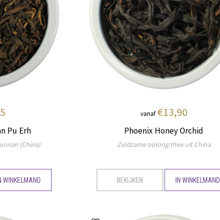
95
€13,90
vanaf
an Pu Erh
Phoenix Honey Orchid
Yunnan (China)
Zeldzame oolong thee uit China
N WINKELMAND
BEKIJKEN
IN WINKELMAN