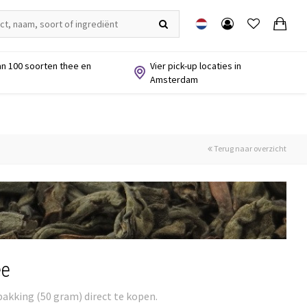
n 100 soorten thee en
Vier pick-up locaties in
Amsterdam
Terug naar overzicht
ee
pakking (50 gram) direct te kopen.