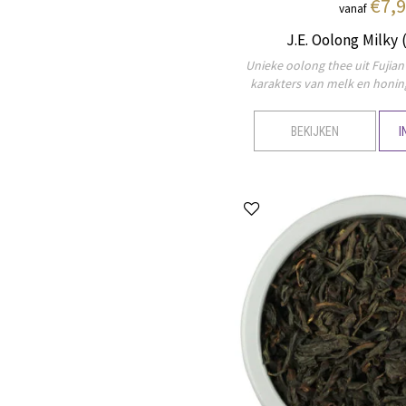
€7,
vanaf
J.E. Oolong Milky 
Unieke oolong thee uit Fujian 
karakters van melk en honing
BEKIJKEN
I