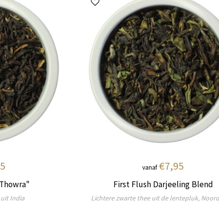
95
€7,95
vanaf
 "Thowra"
First Flush Darjeeling Blend
uit India
Lichtere zwarte thee uit de lentepluk, Noord