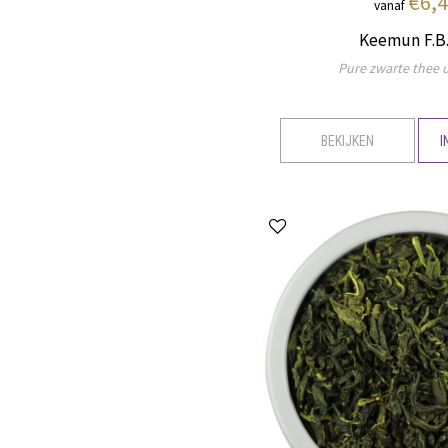
€6,
vanaf
Keemun F.B.
Pure zwarte thee u
BEKIJKEN
I