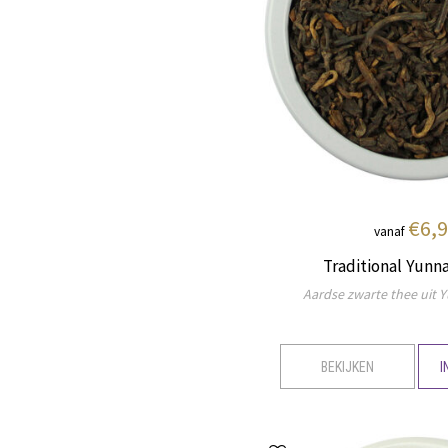
€6,
vanaf
Traditional Yunn
Aardse zwarte thee uit 
BEKIJKEN
I