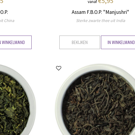
45
€5,95
vanaf
O.P.
Assam F.B.O.P. "Manjushri"
it China
Sterke zwarte thee uit India
N WINKELMAND
BEKIJKEN
IN WINKELMAN