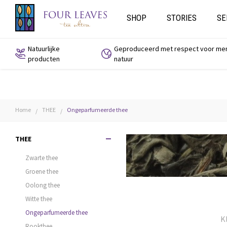
SHOP
STORIES
SE
Natuurlijke
Geproduceerd met respect voor me
producten
natuur
Home
THEE
Ongeparfumeerde thee
/
/
THEE
Zwarte thee
Groene thee
Oolong thee
Witte thee
Ongeparfumeerde thee
Kl
Rookthee