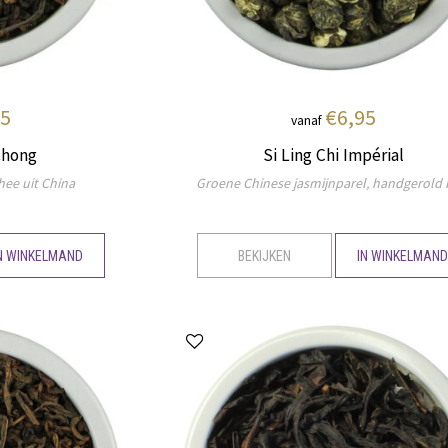
95
€6,95
vanaf
chong
Si Ling Chi Impérial
hee uit China
Groene Chinese jasmijnparel, handgerold 
N WINKELMAND
BEKIJKEN
IN WINKELMAN