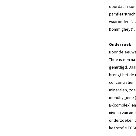
doordat in som
pamflet ‘Krach
waaronder: “…
Dommigheyt’…’
Onderzoek
Door de eeuwe
Thee is een na
genuttigd. Daa
brengt het de 
concentratieni
mineralen, zoal
mondhygiëne (
B-(complex) en
niveau van ant
onderzoeken di
het stofje ECG