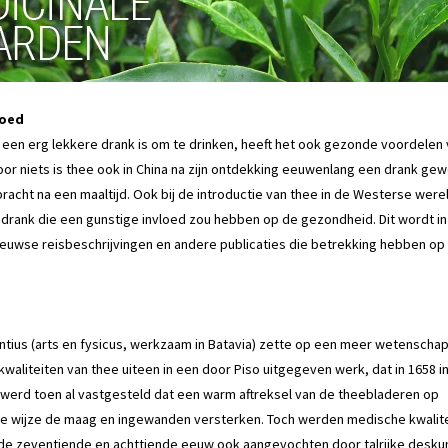
loed
 een erg lekkere drank is om te drinken, heeft het ook gezonde voordelen 
voor niets is thee ook in China na zijn ontdekking eeuwenlang een drank ge
bracht na een maaltijd. Ook bij de introductie van thee in de Westerse were
 drank die een gunstige invloed zou hebben op de gezondheid. Dit wordt in v
uwse reisbeschrijvingen en andere publicaties die betrekking hebben op 
ntius (arts en fysicus, werkzaam in Batavia) zette op een meer wetenschap
kwaliteiten van thee uiteen in een door Piso uitgegeven werk, dat in 1658
werd toen al vastgesteld dat een warm aftreksel van de theebladeren op
e wijze de maag en ingewanden versterken. Toch werden medische kwalite
 de zeventiende en achttiende eeuw ook aangevochten door talrijke desku