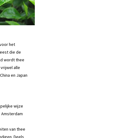
voor het
weest die de
ld wordt thee
rijwel alle
China en Japan
pelijke wijze
 in Amsterdam
iten van thee
ndigen. Deels