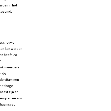
rden in het
pgesomd,
beschouwd.
elen kan worden
n heeft. Zo
d
 ook meerdere
v. de
de vitaminen
 het hoge
aast zijn er
oewijzen en zou
ichaamsvet.