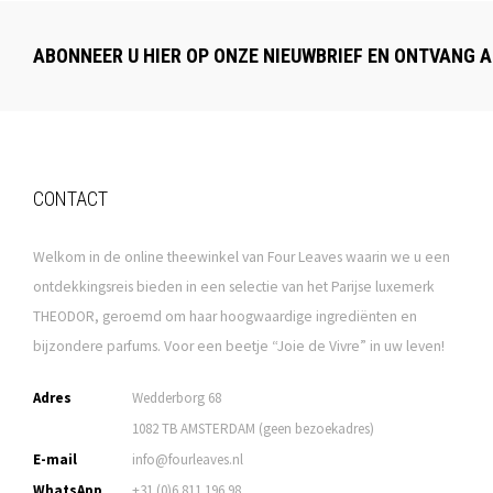
ABONNEER U HIER OP ONZE NIEUWBRIEF EN ONTVANG A
CONTACT
Welkom in de online theewinkel van Four Leaves waarin we u een
ontdekkingsreis bieden in een selectie van het Parijse luxemerk
THEODOR, geroemd om haar hoogwaardige ingrediënten en
bijzondere parfums. Voor een beetje “Joie de Vivre” in uw leven!
Adres
Wedderborg 68
1082 TB AMSTERDAM (geen bezoekadres)
E-mail
info@fourleaves.nl
WhatsApp
+31 (0)6 811 196 98