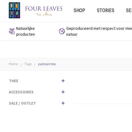
SHOP
STORIES
SE
Natuurlijke
Geproduceerd met respect voor me
producten
natuur
Home
Tags
yunnan tea
/
/
THEE
ACCESSOIRES
SALE / OUTLET