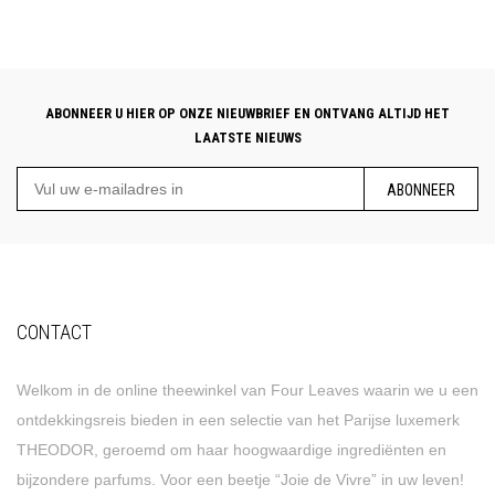
ABONNEER U HIER OP ONZE NIEUWBRIEF EN ONTVANG ALTIJD HET
LAATSTE NIEUWS
ABONNEER
CONTACT
Welkom in de online theewinkel van Four Leaves waarin we u een
ontdekkingsreis bieden in een selectie van het Parijse luxemerk
THEODOR, geroemd om haar hoogwaardige ingrediënten en
bijzondere parfums. Voor een beetje “Joie de Vivre” in uw leven!