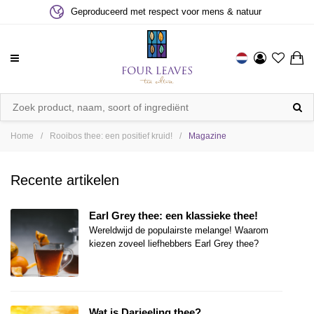
Geproduceerd met respect voor mens & natuur
Home
Rooibos thee: een positief kruid!
Magazine
/
/
Recente artikelen
Earl Grey thee: een klassieke thee!
Wereldwijd de populairste melange! Waarom
kiezen zoveel liefhebbers Earl Grey thee?
Wat is Darjeeling thee?