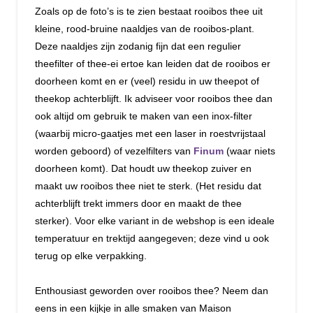
Zoals op de foto’s is te zien bestaat rooibos thee uit
kleine, rood-bruine naaldjes van de rooibos-plant.
Deze naaldjes zijn zodanig fijn dat een regulier
theefilter of thee-ei ertoe kan leiden dat de rooibos er
doorheen komt en er (veel) residu in uw theepot of
theekop achterblijft. Ik adviseer voor rooibos thee dan
ook altijd om gebruik te maken van een inox-filter
(waarbij micro-gaatjes met een laser in roestvrijstaal
worden geboord) of vezelfilters van
Finum
(waar niets
doorheen komt). Dat houdt uw theekop zuiver en
maakt uw rooibos thee niet te sterk. (Het residu dat
achterblijft trekt immers door en maakt de thee
sterker). Voor elke variant in de webshop is een ideale
temperatuur en trektijd aangegeven; deze vind u ook
terug op elke verpakking.
Enthousiast geworden over rooibos thee? Neem dan
eens in een kijkje in alle smaken van Maison