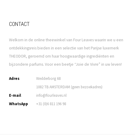
CONTACT
Welkom in de online theewinkel van Four Leaves waarin we u een
ontdekkingsreis bieden in een selectie van het Parijse luxemerk
THEODOR, geroemd om haar hoogwaardige ingrediënten en
bijzondere parfums. Voor een beetje “Joie de Vivre” in uw leven!
Adres
Wedderborg 68
1082 TB AMSTERDAM (geen bezoekadres)
E-mail
info@fourleaves.nl
WhatsApp
+31 (0)6 811 196 98