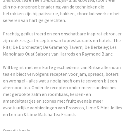
afternoon tea
en een
Showstopper afternoon tea
, toont Will
zijn no-nonsense benadering van de technieken die
betrokken zijn bij patisserie, bakken, chocoladewerk en het
serveren van hartige gerechten.
Prachtig geïllustreerd en een onschatbare inspiratiebron, er
zijn ook zes gastrecepten van toprestaurants en hotels: The
Ritz; De Dorchester; De Gramercy Tavern; De Berkeley; Les
Manoir aux Quat'Saisons van Harrods en Raymond Blanc.
Will begint met een korte geschiedenis van Britse afternoon
tea en biedt vervolgens recepten voor jam, spreads, boters
en wrongel - alles wat u nodig heeft om te serveren bij een
afternoon tea. Onder de recepten onder meer: sandwiches
met gerookte zalm en roomkaas, kersen- en
amandeltaartjes en scones met fruit; evenals meer
avontuurlijke aanbiedingen van Prosecco, Lime & Mint Jellies
en Lemon & Lime Matcha Tea Friands.
Over dit boek: