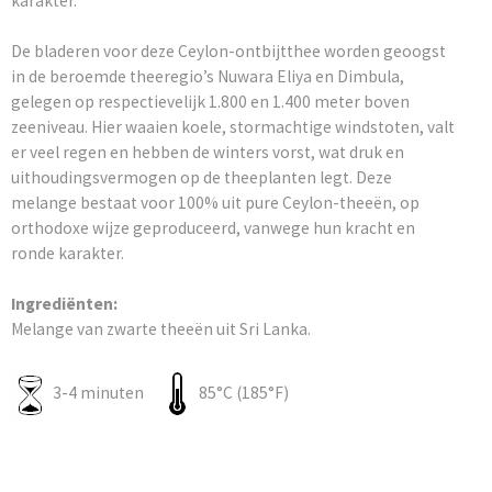
karakter.
De bladeren voor deze Ceylon-ontbijtthee worden geoogst
in de beroemde theeregio’s Nuwara Eliya en Dimbula,
gelegen op respectievelijk 1.800 en 1.400 meter boven
zeeniveau. Hier waaien koele, stormachtige windstoten, valt
er veel regen en hebben de winters vorst, wat druk en
uithoudingsvermogen op de theeplanten legt. Deze
melange bestaat voor 100% uit pure Ceylon-theeën, op
orthodoxe wijze geproduceerd, vanwege hun kracht en
ronde karakter.
Ingrediënten:
Melange van zwarte theeën uit Sri Lanka.
3-4 minuten
85°C (185°F)