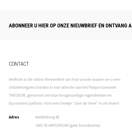
ABONNEER U HIER OP ONZE NIEUWBRIEF EN ONTVANG A
CONTACT
Welkom in de online theewinkel van Four Leaves waarin we u een
ontdekkingsreis bieden in een selectie van het Parijse luxemerk
THEODOR, geroemd om haar hoogwaardige ingrediënten en
bijzondere parfums. Voor een beetje “Joie de Vivre” in uw leven!
Adres
Wedderborg 68
1082 TB AMSTERDAM (geen bezoekadres)