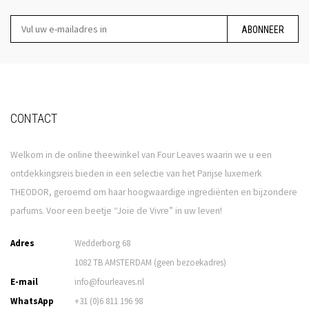
ABONNEER
CONTACT
Welkom in de online theewinkel van Four Leaves waarin we u een
ontdekkingsreis bieden in een selectie van het Parijse luxemerk
THEODOR, geroemd om haar hoogwaardige ingrediënten en bijzondere
parfums. Voor een beetje “Joie de Vivre” in uw leven!
Adres
Wedderborg 68
1082 TB AMSTERDAM (geen bezoekadres)
E-mail
info@fourleaves.nl
WhatsApp
+31 (0)6 811 196 98