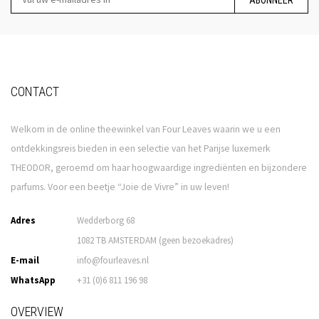
CONTACT
Welkom in de online theewinkel van Four Leaves waarin we u een
ontdekkingsreis bieden in een selectie van het Parijse luxemerk
THEODOR, geroemd om haar hoogwaardige ingrediënten en bijzondere
parfums. Voor een beetje “Joie de Vivre” in uw leven!
Adres
Wedderborg 68
1082 TB AMSTERDAM (geen bezoekadres)
E-mail
info@fourleaves.nl
WhatsApp
+31 (0)6 811 196 98
OVERVIEW