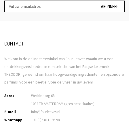
ABONNEER
CONTACT
Welkom in de online theewinkel van Four Leaves waarin we u een
ontdekkingsreis bieden in een selectie van het Parijse luxemerk
THEODOR, geroemd om haar hoogwaardige ingrediënten en bijzondere
parfums. Voor een beetje “Joie de Vivre” in uw leven!
Adres
Wedderborg 68
1082 TB AMSTERDAM (geen bezoekadres)
E-mail
info@fourleaves.nl
WhatsApp
+31 (0)6 811 196 98