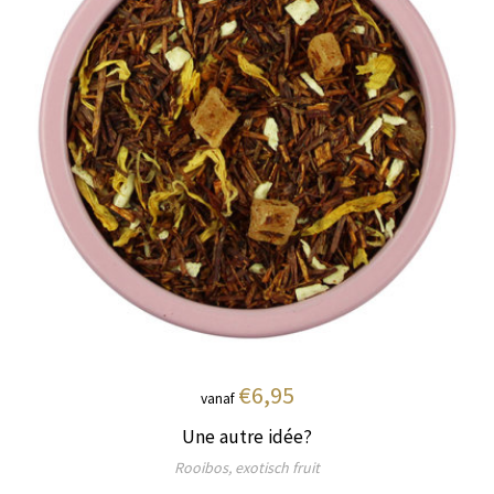
€6,95
vanaf
Une autre idée?
Rooibos, exotisch fruit