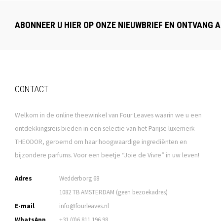
ABONNEER U HIER OP ONZE NIEUWBRIEF EN ONTVANG A
CONTACT
Welkom in de online theewinkel van Four Leaves waarin we u een
ontdekkingsreis bieden in een selectie van het Parijse luxemerk
THEODOR, geroemd om haar hoogwaardige ingrediënten en
bijzondere parfums. Voor een beetje “Joie de Vivre” in uw leven!
Adres
Wedderborg 68
1082 TB AMSTERDAM (geen bezoekadres)
E-mail
info@fourleaves.nl
WhatsApp
+31 (0)6 811 196 98