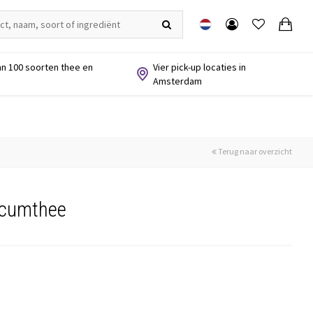
n 100 soorten thee en
Vier pick-up locaties in
Amsterdam
Terug naar overzicht
icumthee