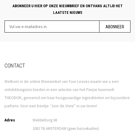
ABONNEER U HIER OP ONZE NIEUWBRIEF EN ONTVANG ALTIJD HET
LAATSTE NIEUWS
ABONNEER
CONTACT
Welkom in de online theewinkel van Four Leaves waarin we u een
ontdekkingsreis bieden in een selectie van het Parijse luxemerk
THEODOR, geroemd om haar hoogwaardige ingrediënten en bijzondere
parfums. Voor een beetje “Joie de Vivre” in uw leven!
Adres
Wedderborg 68
1082 TB AMSTERDAM (geen bezoekadres)