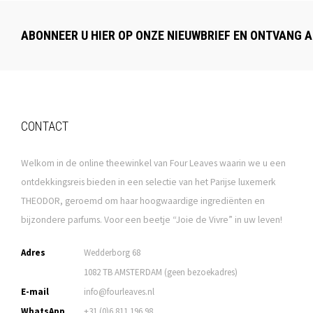
ABONNEER U HIER OP ONZE NIEUWBRIEF EN ONTVANG A
CONTACT
Welkom in de online theewinkel van Four Leaves waarin we u een
ontdekkingsreis bieden in een selectie van het Parijse luxemerk
THEODOR, geroemd om haar hoogwaardige ingrediënten en
bijzondere parfums. Voor een beetje “Joie de Vivre” in uw leven!
Adres
Wedderborg 68
1082 TB AMSTERDAM (geen bezoekadres)
E-mail
info@fourleaves.nl
WhatsApp
+31 (0)6 811 196 98