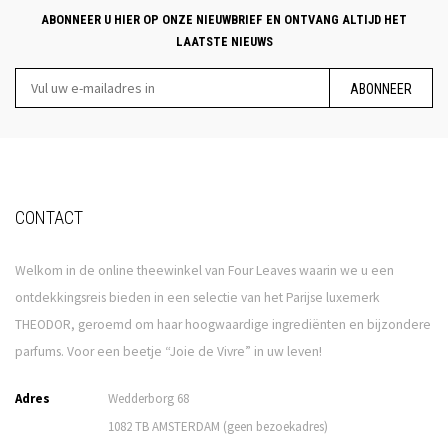
ABONNEER U HIER OP ONZE NIEUWBRIEF EN ONTVANG ALTIJD HET
LAATSTE NIEUWS
ABONNEER
CONTACT
Welkom in de online theewinkel van Four Leaves waarin we u een
ontdekkingsreis bieden in een selectie van het Parijse luxemerk
THEODOR, geroemd om haar hoogwaardige ingrediënten en bijzondere
parfums. Voor een beetje “Joie de Vivre” in uw leven!
Adres
Wedderborg 68
1082 TB AMSTERDAM (geen bezoekadres)