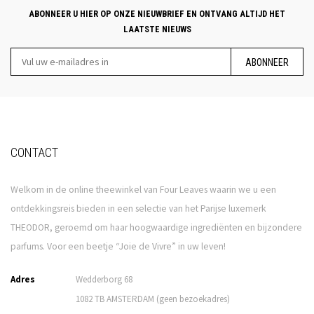
ABONNEER U HIER OP ONZE NIEUWBRIEF EN ONTVANG ALTIJD HET
LAATSTE NIEUWS
ABONNEER
CONTACT
Welkom in de online theewinkel van Four Leaves waarin we u een
ontdekkingsreis bieden in een selectie van het Parijse luxemerk
THEODOR, geroemd om haar hoogwaardige ingrediënten en bijzondere
parfums. Voor een beetje “Joie de Vivre” in uw leven!
Adres
Wedderborg 68
1082 TB AMSTERDAM (geen bezoekadres)