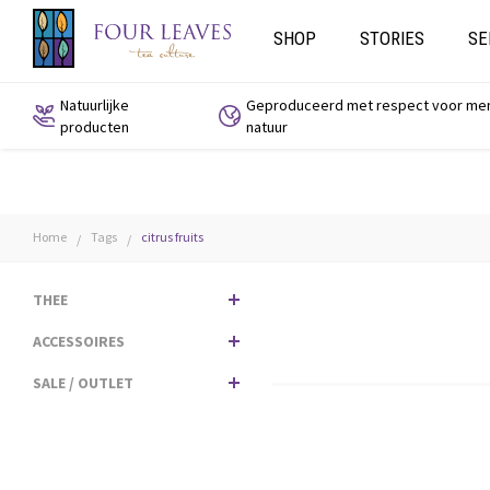
SHOP
STORIES
SE
Natuurlijke
Geproduceerd met respect voor me
producten
natuur
Home
Tags
citrus fruits
/
/
THEE
ACCESSOIRES
SALE / OUTLET