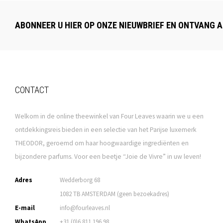
ABONNEER U HIER OP ONZE NIEUWBRIEF EN ONTVANG A
CONTACT
Welkom in de online theewinkel van Four Leaves waarin we u een
ontdekkingsreis bieden in een selectie van het Parijse luxemerk
THEODOR, geroemd om haar hoogwaardige ingrediënten en
bijzondere parfums. Voor een beetje “Joie de Vivre” in uw leven!
Adres
Wedderborg 68
1082 TB AMSTERDAM (geen bezoekadres)
E-mail
info@fourleaves.nl
WhatsApp
+31 (0)6 811 196 98