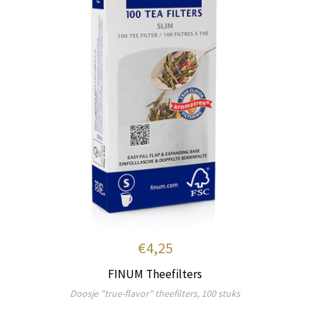
€4,25
FINUM Theefilters
Doosje "true-flavor" theefilters, 100 stuks