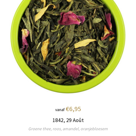
€6,95
vanaf
1842, 29 Août
Groene thee, roos, amandel, oranjebloesem