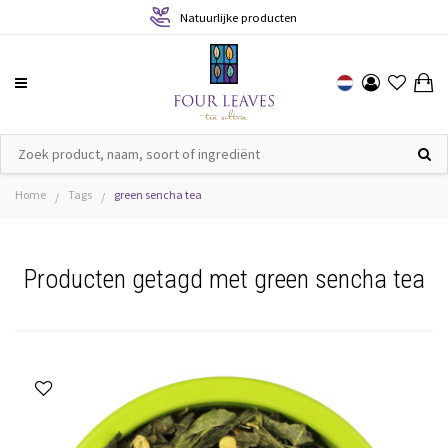
Natuurlijke producten
Home
Tags
green sencha tea
/
/
Producten getagd met green sencha tea