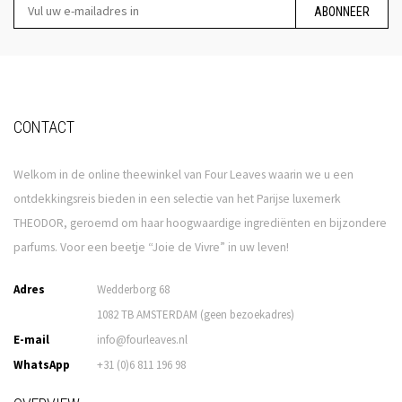
ABONNEER
CONTACT
Welkom in de online theewinkel van Four Leaves waarin we u een
ontdekkingsreis bieden in een selectie van het Parijse luxemerk
THEODOR, geroemd om haar hoogwaardige ingrediënten en bijzondere
parfums. Voor een beetje “Joie de Vivre” in uw leven!
Adres
Wedderborg 68
1082 TB AMSTERDAM (geen bezoekadres)
E-mail
info@fourleaves.nl
WhatsApp
+31 (0)6 811 196 98