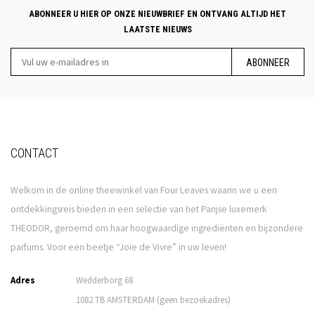
ABONNEER U HIER OP ONZE NIEUWBRIEF EN ONTVANG ALTIJD HET
LAATSTE NIEUWS
ABONNEER
CONTACT
Welkom in de online theewinkel van Four Leaves waarin we u een
ontdekkingsreis bieden in een selectie van het Parijse luxemerk
THEODOR, geroemd om haar hoogwaardige ingrediënten en bijzondere
parfums. Voor een beetje “Joie de Vivre” in uw leven!
Adres
Wedderborg 68
1082 TB AMSTERDAM (geen bezoekadres)