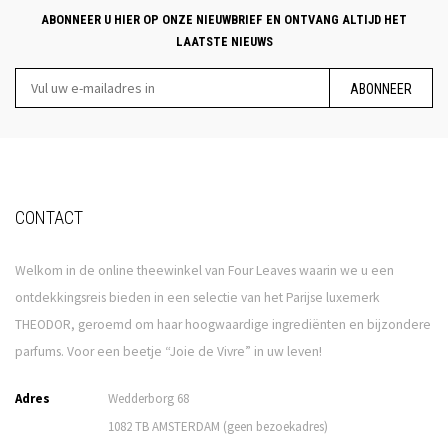
ABONNEER U HIER OP ONZE NIEUWBRIEF EN ONTVANG ALTIJD HET
LAATSTE NIEUWS
ABONNEER
CONTACT
Welkom in de online theewinkel van Four Leaves waarin we u een
ontdekkingsreis bieden in een selectie van het Parijse luxemerk
THEODOR, geroemd om haar hoogwaardige ingrediënten en bijzondere
parfums. Voor een beetje “Joie de Vivre” in uw leven!
Adres
Wedderborg 68
1082 TB AMSTERDAM (geen bezoekadres)