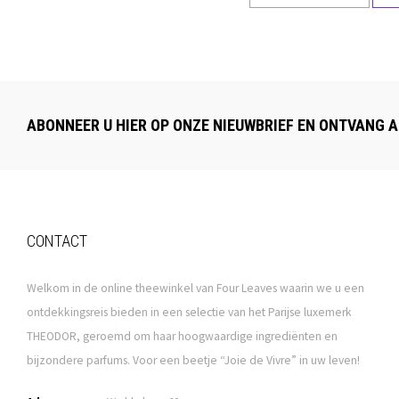
ABONNEER U HIER OP ONZE NIEUWBRIEF EN ONTVANG A
CONTACT
Welkom in de online theewinkel van Four Leaves waarin we u een
ontdekkingsreis bieden in een selectie van het Parijse luxemerk
THEODOR, geroemd om haar hoogwaardige ingrediënten en
bijzondere parfums. Voor een beetje “Joie de Vivre” in uw leven!