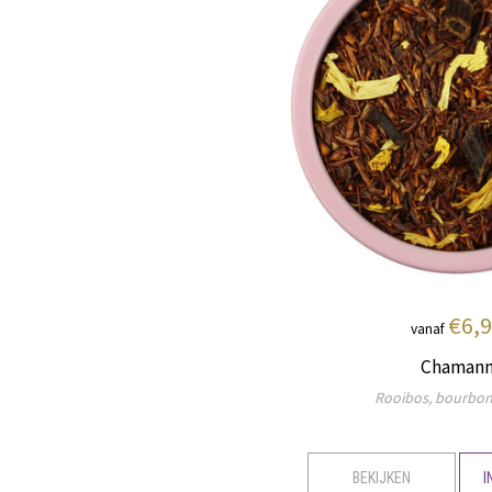
€6,
vanaf
Chaman
Rooibos, bourbon 
BEKIJKEN
I