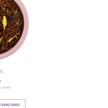
95
n
vanille
N WINKELMAND