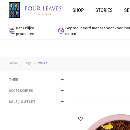
SHOP
STORIES
SE
Natuurlijke
Geproduceerd met respect voor me
producten
natuur
Home
Tags
infusie
/
/
THEE
ACCESSOIRES
SALE / OUTLET