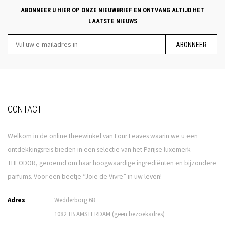
ABONNEER U HIER OP ONZE NIEUWBRIEF EN ONTVANG ALTIJD HET
LAATSTE NIEUWS
ABONNEER
CONTACT
Welkom in de online theewinkel van Four Leaves waarin we u een
ontdekkingsreis bieden in een selectie van het Parijse luxemerk
THEODOR, geroemd om haar hoogwaardige ingrediënten en bijzondere
parfums. Voor een beetje “Joie de Vivre” in uw leven!
Adres
Wedderborg 68
1082 TB AMSTERDAM (geen bezoekadres)