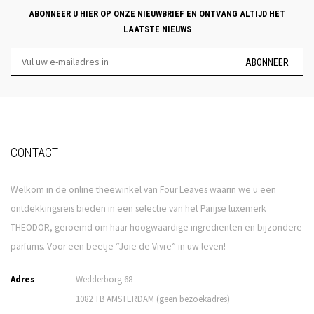
ABONNEER U HIER OP ONZE NIEUWBRIEF EN ONTVANG ALTIJD HET
LAATSTE NIEUWS
ABONNEER
CONTACT
Welkom in de online theewinkel van Four Leaves waarin we u een
ontdekkingsreis bieden in een selectie van het Parijse luxemerk
THEODOR, geroemd om haar hoogwaardige ingrediënten en bijzondere
parfums. Voor een beetje “Joie de Vivre” in uw leven!
Adres
Wedderborg 68
1082 TB AMSTERDAM (geen bezoekadres)