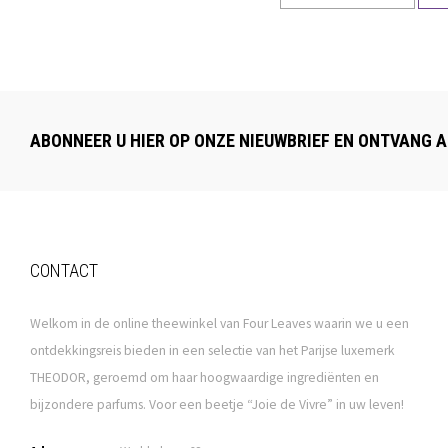
ABONNEER U HIER OP ONZE NIEUWBRIEF EN ONTVANG A
CONTACT
Welkom in de online theewinkel van Four Leaves waarin we u een
ontdekkingsreis bieden in een selectie van het Parijse luxemerk
THEODOR, geroemd om haar hoogwaardige ingrediënten en
bijzondere parfums. Voor een beetje “Joie de Vivre” in uw leven!