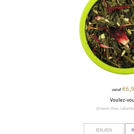
€6,
vanaf
Voulez-vo
Groene thee, rabarber
BEKIJKEN
I