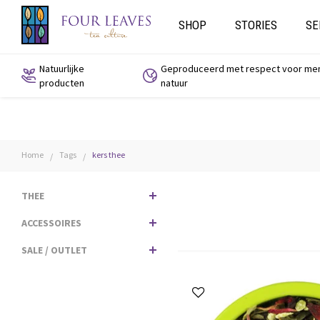
SHOP
STORIES
SE
Natuurlijke
Geproduceerd met respect voor me
producten
natuur
Home
Tags
kers thee
/
/
THEE
ACCESSOIRES
SALE / OUTLET