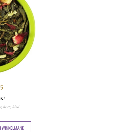
95
us?
, kers, kiwi
N WINKELMAND