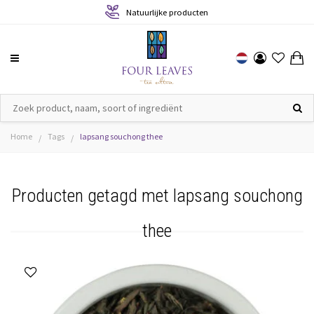
Natuurlijke producten
Home
Tags
lapsang souchong thee
/
/
Producten getagd met lapsang souchong
thee