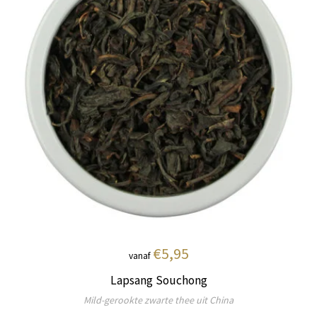
€5,95
vanaf
Lapsang Souchong
Mild-gerookte zwarte thee uit China