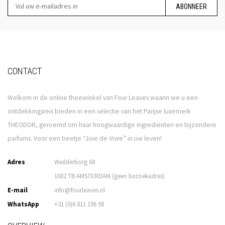
ABONNEER
CONTACT
Welkom in de online theewinkel van Four Leaves waarin we u een
ontdekkingsreis bieden in een selectie van het Parijse luxemerk
THEODOR, geroemd om haar hoogwaardige ingrediënten en bijzondere
parfums. Voor een beetje “Joie de Vivre” in uw leven!
Adres
Wedderborg 68
1082 TB AMSTERDAM (geen bezoekadres)
E-mail
info@fourleaves.nl
WhatsApp
+31 (0)6 811 196 98