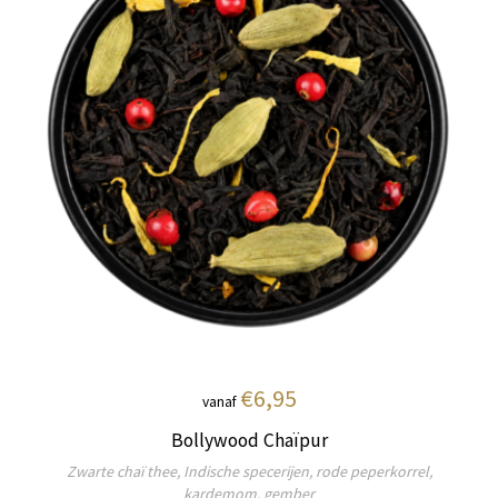
€6,95
vanaf
Bollywood Chaïpur
Zwarte chaï thee, Indische specerijen, rode peperkorrel,
kardemom, gember