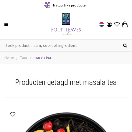
Natuurlijke producten
Home
Tags
masala tea
/
/
Producten getagd met masala tea