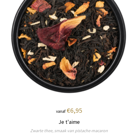
€6,95
vanaf
Je t'aime
Zwarte thee, smaak van pistache-macaron