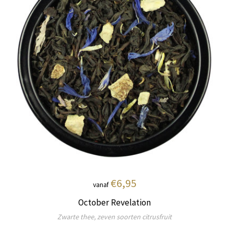
€6,95
vanaf
October Revelation
Zwarte thee, zeven soorten citrusfruit