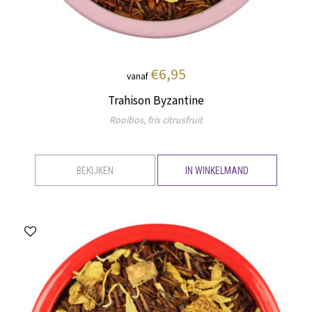
€6,95
vanaf
Trahison Byzantine
Rooibos, fris citrusfruit
BEKIJKEN
IN WINKELMAND