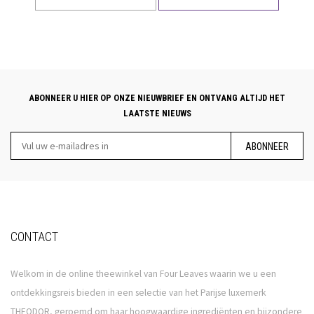
ABONNEER U HIER OP ONZE NIEUWBRIEF EN ONTVANG ALTIJD HET
LAATSTE NIEUWS
ABONNEER
CONTACT
Welkom in de online theewinkel van Four Leaves waarin we u een
ontdekkingsreis bieden in een selectie van het Parijse luxemerk
THEODOR, geroemd om haar hoogwaardige ingrediënten en bijzondere