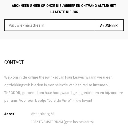
ABONNEER U HIER OP ONZE NIEUWBRIEF EN ONTVANG ALTIJD HET
LAATSTE NIEUWS
ABONNEER
CONTACT
Welkom in de online theewinkel van Four Leaves waarin we u een
ontdekkingsreis bieden in een selectie van het Parijse luxemerk
THEODOR, geroemd om haar hoogwaardige ingrediënten en bijzondere
parfums. Voor een beetje “Joie de Vivre” in uw leven!
Adres
Wedderborg 68
1082 TB AMSTERDAM (geen bezoekadres)