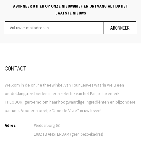
ABONNEER U HIER OP ONZE NIEUWBRIEF EN ONTVANG ALTIJD HET
LAATSTE NIEUWS
ABONNEER
CONTACT
Welkom in de online theewinkel van Four Leaves waarin we u een
ontdekkingsreis bieden in een selectie van het Parijse luxemerk
THEODOR, geroemd om haar hoogwaardige ingrediënten en bijzondere
parfums. Voor een beetje “Joie de Vivre” in uw leven!
Adres
Wedderborg 68
1082 TB AMSTERDAM (geen bezoekadres)