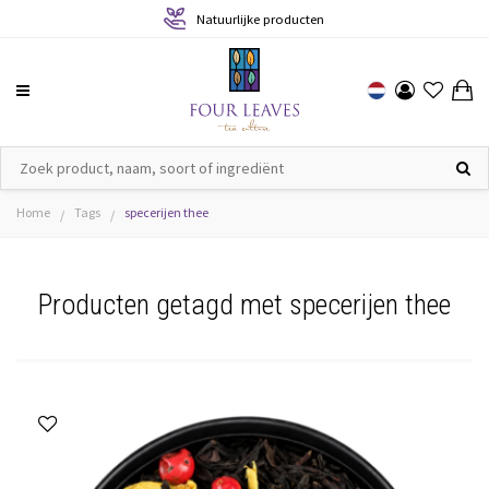
Geproduceerd met respect voor mens & natuur
Home
Tags
specerijen thee
/
/
Producten getagd met specerijen thee