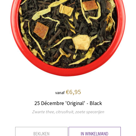
€6,95
vanaf
25 Décembre 'Original' - Black
Zwarte thee, citrusfruit, zoete specerijen
BEKIJKEN
IN WINKELMAND