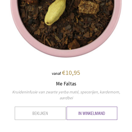
€10,95
vanaf
Me Faltas
Kruideninfusie van zwarte yerba maté, specerijen, kardemom,
aardbei
BEKIJKEN
IN WINKELMAND