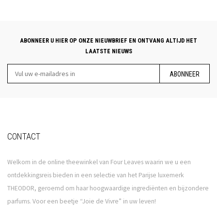
ABONNEER U HIER OP ONZE NIEUWBRIEF EN ONTVANG ALTIJD HET
LAATSTE NIEUWS
ABONNEER
CONTACT
Welkom in de online theewinkel van Four Leaves waarin we u een
ontdekkingsreis bieden in een selectie van het Parijse luxemerk
THEODOR, geroemd om haar hoogwaardige ingrediënten en bijzondere
parfums. Voor een beetje “Joie de Vivre” in uw leven!