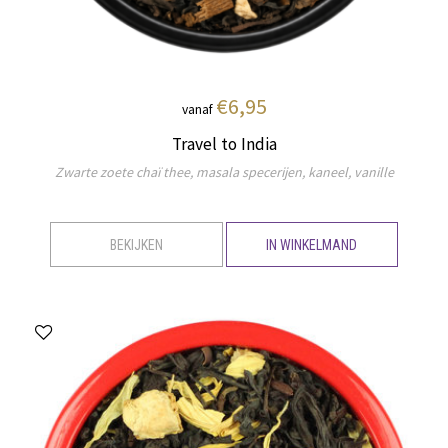
€6,95
vanaf
Travel to India
Zwarte zoete chaï thee, masala specerijen, kaneel, vanille
BEKIJKEN
IN WINKELMAND