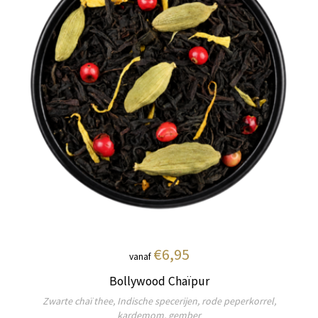
€6,95
vanaf
Bollywood Chaïpur
Zwarte chaï thee, Indische specerijen, rode peperkorrel,
kardemom, gember