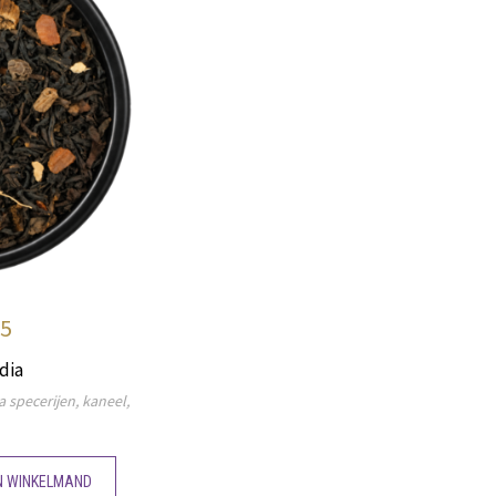
95
dia
 specerijen, kaneel,
N WINKELMAND