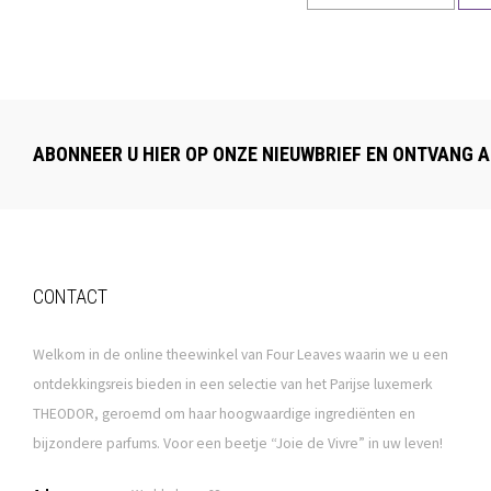
ABONNEER U HIER OP ONZE NIEUWBRIEF EN ONTVANG A
CONTACT
Welkom in de online theewinkel van Four Leaves waarin we u een
ontdekkingsreis bieden in een selectie van het Parijse luxemerk
THEODOR, geroemd om haar hoogwaardige ingrediënten en
bijzondere parfums. Voor een beetje “Joie de Vivre” in uw leven!