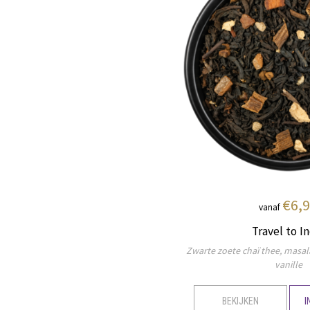
€6,
vanaf
Travel to In
Zwarte zoete chaï thee, masala
vanille
BEKIJKEN
I