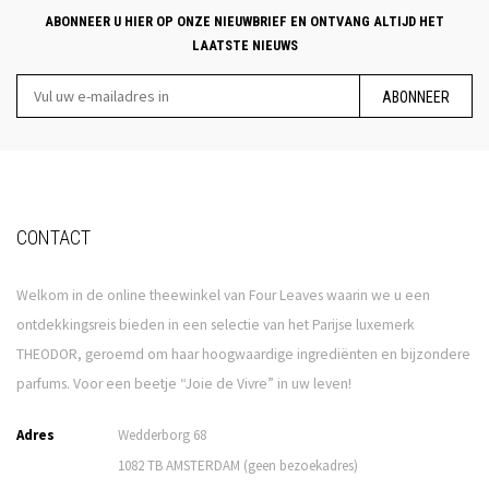
ABONNEER U HIER OP ONZE NIEUWBRIEF EN ONTVANG ALTIJD HET
LAATSTE NIEUWS
ABONNEER
CONTACT
Welkom in de online theewinkel van Four Leaves waarin we u een
ontdekkingsreis bieden in een selectie van het Parijse luxemerk
THEODOR, geroemd om haar hoogwaardige ingrediënten en bijzondere
parfums. Voor een beetje “Joie de Vivre” in uw leven!
Adres
Wedderborg 68
1082 TB AMSTERDAM (geen bezoekadres)