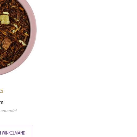
95
em
, amandel
N WINKELMAND