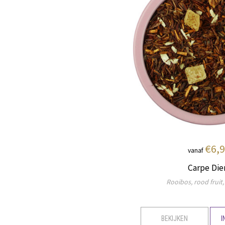
€6,
vanaf
Carpe Di
Rooibos, rood fruit
BEKIJKEN
I