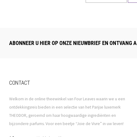
ABONNEER U HIER OP ONZE NIEUWBRIEF EN ONTVANG A
CONTACT
Welkom in de online theewinkel van Four Leaves waarin we u een
ontdekkingsreis bieden in een selectie van het Parijse luxemerk
THEODOR, geroemd om haar hoogwaardige ingrediënten en
bijzondere parfums. Voor een beetje “Joie de Vivre” in uw leven!