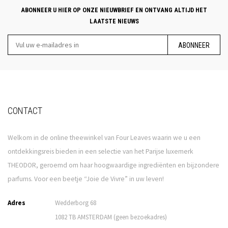
ABONNEER U HIER OP ONZE NIEUWBRIEF EN ONTVANG ALTIJD HET
LAATSTE NIEUWS
ABONNEER
CONTACT
Welkom in de online theewinkel van Four Leaves waarin we u een
ontdekkingsreis bieden in een selectie van het Parijse luxemerk
THEODOR, geroemd om haar hoogwaardige ingrediënten en bijzondere
parfums. Voor een beetje “Joie de Vivre” in uw leven!
Adres
Wedderborg 68
1082 TB AMSTERDAM (geen bezoekadres)