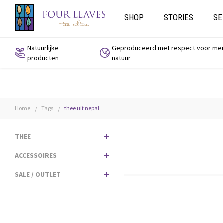
SHOP
STORIES
SE
Natuurlijke
Geproduceerd met respect voor me
producten
natuur
Home
Tags
thee uit nepal
/
/
THEE
ACCESSOIRES
SALE / OUTLET