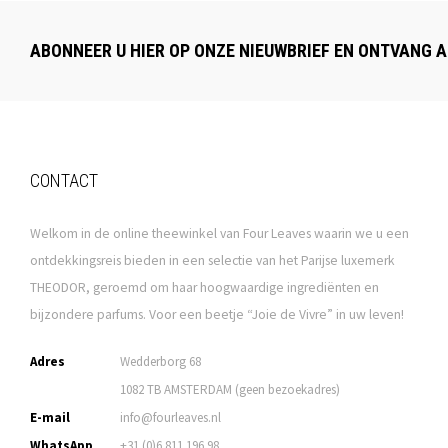
ABONNEER U HIER OP ONZE NIEUWBRIEF EN ONTVANG A
CONTACT
Welkom in de online theewinkel van Four Leaves waarin we u een
ontdekkingsreis bieden in een selectie van het Parijse luxemerk
THEODOR, geroemd om haar hoogwaardige ingrediënten en
bijzondere parfums. Voor een beetje “Joie de Vivre” in uw leven!
Adres
Wedderborg 68
1082 TB AMSTERDAM (geen bezoekadres)
E-mail
info@fourleaves.nl
WhatsApp
+31 (0)6 811 196 98