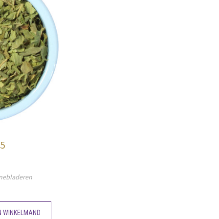
95
inebladeren
N WINKELMAND