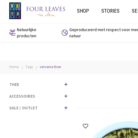
SHOP
STORIES
SE
Natuurlijke
Geproduceerd met respect voor me
producten
natuur
Home
Tags
verveine thee
/
/
THEE
ACCESSOIRES
SALE / OUTLET