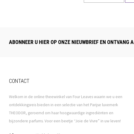
ABONNEER U HIER OP ONZE NIEUWBRIEF EN ONTVANG A
CONTACT
Welkom in de online theewinkel van Four Leaves waarin we u een
ontdekkingsreis bieden in een selectie van het Parijse luxemerk
THEODOR, geroemd om haar hoogwaardige ingrediënten en
bijzondere parfums. Voor een beetje “Joie de Vivre” in uw leven!