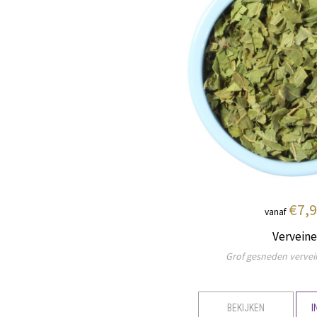
€7,
vanaf
Verveine
Grof gesneden verve
BEKIJKEN
I