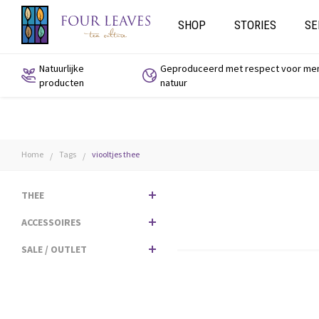
SHOP
STORIES
SE
Natuurlijke
Geproduceerd met respect voor me
producten
natuur
Home
Tags
viooltjes thee
/
/
THEE
ACCESSOIRES
SALE / OUTLET