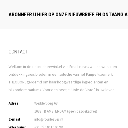
ABONNEER U HIER OP ONZE NIEUWBRIEF EN ONTVANG A
CONTACT
Welkom in de online theewinkel van Four Leaves waarin we u een
ontdekkingsreis bieden in een selectie van het Parijse luxemerk
THEODOR, geroemd om haar hoogwaardige ingrediënten en
bijzondere parfums. Voor een beetje “Joie de Vivre” in uw leven!
Adres
Wedderborg 68
1082 TB AMSTERDAM (geen bezoekadres)
E-mail
info@fourleaves.nl
WhatsApp
+31 (0)6 811 196 98