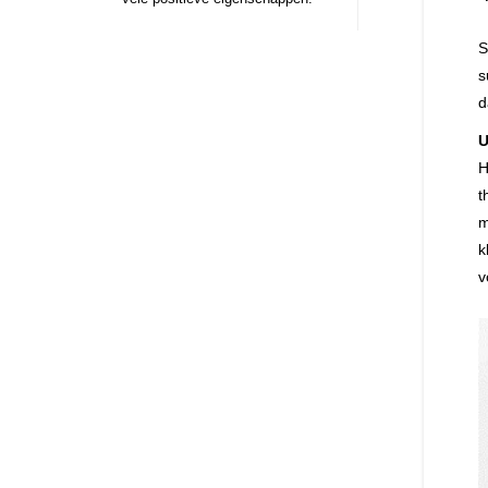
S
s
d
U
H
t
m
k
v