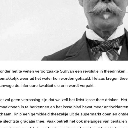
onder het te weten veroorzaakte Sullivan een revolutie in theedrinken.
emakkelijk weer uit het water kon worden gehaald. Helaas kregen theez
anwege de inferieure kwaliteit die erin wordt verpakt.
et zal geen verrassing zijn dat we zelf het liefst losse thee drinken. He
maaktonen in te herkennen en het losse blad bevat meer antioxidanten
ichaam. Knip een gemiddeld theezakje uit de supermarkt open en ontdek 
e slechtste gradatie thee. Vaak betreft het ook melanges van tiental