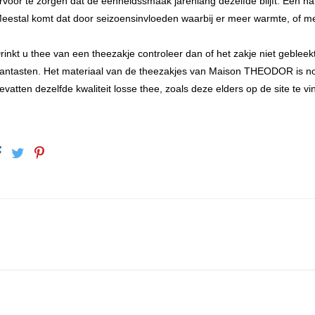
rvoor te zorgen dat de eenheidssmaak jarenlang dezelfde blijft. Een natu
eestal komt dat door seizoensinvloeden waarbij er meer warmte, of m
rinkt u thee van een theezakje controleer dan of het zakje niet geblee
antasten. Het materiaal van de theezakjes van Maison THEODOR is non
evatten dezelfde kwaliteit losse thee, zoals deze elders op de site te vin