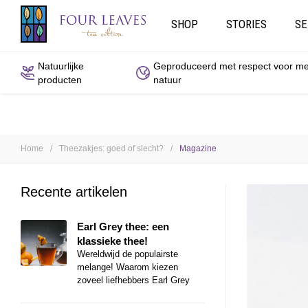
SHOP
STORIES
SE
Natuurlijke
Geproduceerd met respect voor m
producten
natuur
Home
Theezakjes: goed of slecht?
Magazine
/
/
Recente artikelen
Earl Grey thee: een
klassieke thee!
Wereldwijd de populairste
melange! Waarom kiezen
zoveel liefhebbers Earl Grey
thee?