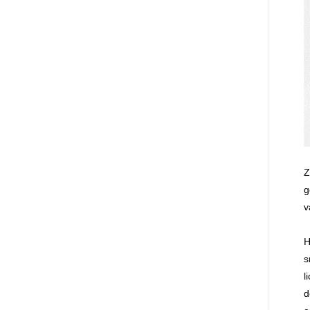
Z
g
v
H
s
l
d