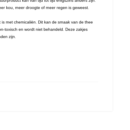
urproduct kan van tijd tot tijd enigszins anders zijn.
eer kou, meer droogte of meer regen is geweest.
kt is met chemicaliën. Dit kan de smaak van de thee
-toxisch en wordt niet behandeld. Deze zakjes
den zijn.