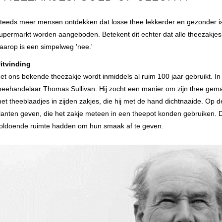
teeds meer mensen ontdekken dat losse thee lekkerder en gezonder is 
upermarkt worden aangeboden. Betekent dit echter dat alle theezakjes 
aarop is een simpelweg 'nee.'
itvinding
et ons bekende theezakje wordt inmiddels al ruim 100 jaar gebruikt. 
heehandelaar Thomas Sullivan. Hij zocht een manier om zijn thee gema
et theeblaadjes in zijden zakjes, die hij met de hand dichtnaaide. Op 
lanten geven, die het zakje meteen in een theepot konden gebruiken. 
oldoende ruimte hadden om hun smaak af te geven.