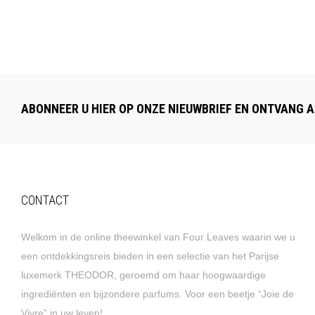
ABONNEER U HIER OP ONZE NIEUWBRIEF EN ONTVANG A
CONTACT
Welkom in de online theewinkel van Four Leaves waarin we u
een ontdekkingsreis bieden in een selectie van het Parijse
luxemerk THEODOR, geroemd om haar hoogwaardige
ingrediënten en bijzondere parfums. Voor een beetje “Joie de
Vivre” in uw leven!