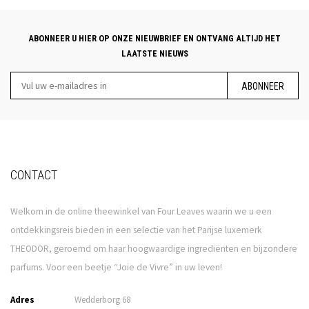
ABONNEER U HIER OP ONZE NIEUWBRIEF EN ONTVANG ALTIJD HET
LAATSTE NIEUWS
ABONNEER
CONTACT
Welkom in de online theewinkel van Four Leaves waarin we u een
ontdekkingsreis bieden in een selectie van het Parijse luxemerk
THEODOR, geroemd om haar hoogwaardige ingrediënten en bijzondere
parfums. Voor een beetje “Joie de Vivre” in uw leven!
Adres
Wedderborg 68