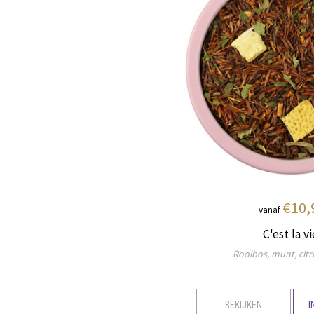
€10,
vanaf
C'est la vi
Rooibos, munt, citr
BEKIJKEN
I