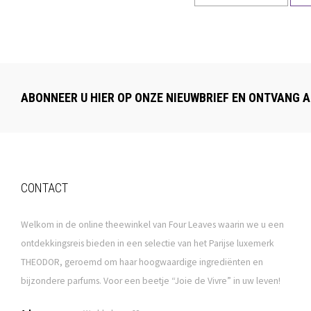
ABONNEER U HIER OP ONZE NIEUWBRIEF EN ONTVANG A
CONTACT
Welkom in de online theewinkel van Four Leaves waarin we u een
ontdekkingsreis bieden in een selectie van het Parijse luxemerk
THEODOR, geroemd om haar hoogwaardige ingrediënten en
bijzondere parfums. Voor een beetje “Joie de Vivre” in uw leven!