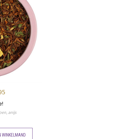
95
e!
oen, anijs
N WINKELMAND